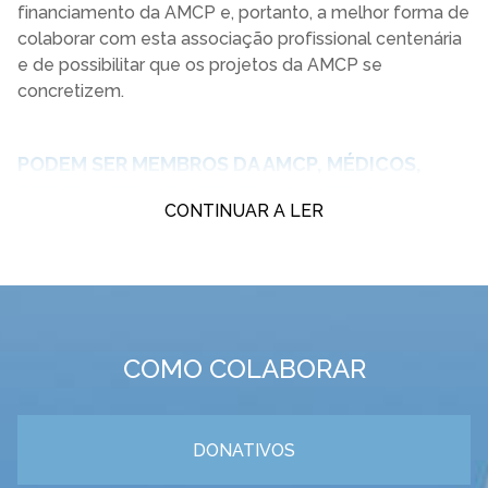
financiamento da AMCP e, portanto, a melhor forma de
colaborar com esta associação profissional centenária
e de possibilitar que os projetos da AMCP se
concretizem.
PODEM SER MEMBROS DA AMCP, MÉDICOS,
ESTUDANTES DE MEDICINA E OUTRAS
PESSOAS, INDIVIDUAIS OU COLETIVAS, QUE:
Procurem viver e promover o trabalho profissional
de acordo com os valores cristãos;
Defendam os valores e princípios éticos da AMCP;
Contribuam para a prossecução dos fins da
COMO COLABORAR
Associação;
Solicitem formalmente a adesão subscrevendo a
proposta de inscrição;
DONATIVOS
Sejam admitidos pela Direção Nacional numa das
categorias definidas
no artigo 5.º do Estatutos.